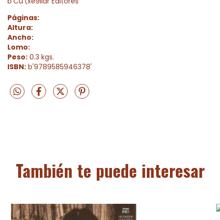
b'Cu\xe9llar Editores'
Páginas:
Altura:
Ancho:
Lomo:
Peso:
0.3 kgs.
ISBN:
b'9789585946378'
También te puede interesar