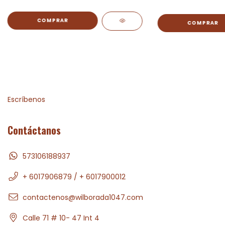
Escríbenos
Contáctanos
573106188937
+ 6017906879 / + 6017900012
contactenos@wilborada1047.com
Calle 71 # 10- 47 Int 4