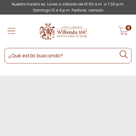
Nuestro horario es: Lunes a sábado de 10:00 a.m. a 7:00 p.m.
Domingo 12 a 4 p.m. Festivos: cerrado
0