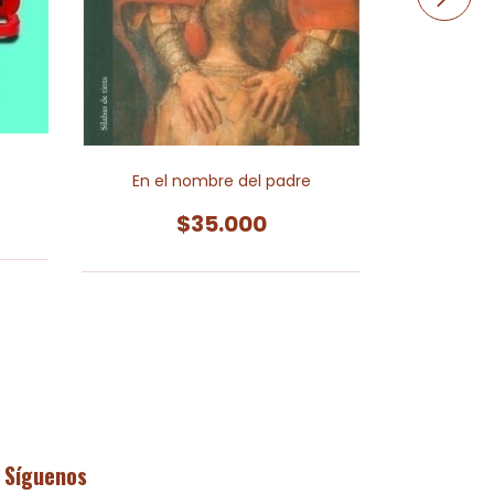
En el nombre del padre
Opus Gel
$35.000
Síguenos