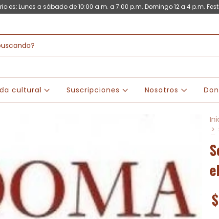
rio es: Lunes a sábado de 10:00 a.m. a 7:00 p.m. Domingo 12 a 4 p.m. Fest
da cultural
Suscripciones
Nosotros
Don
Ini
>
S
e
$