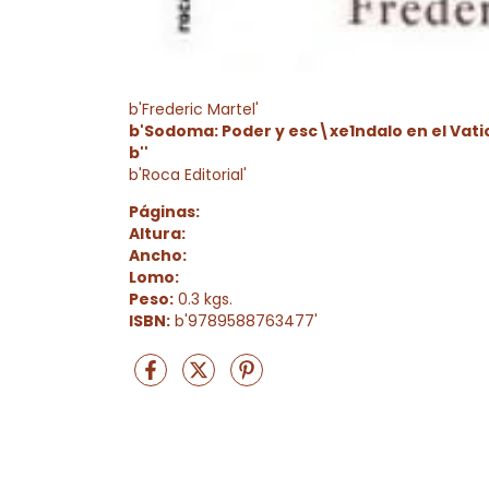
b'Frederic Martel'
b'Sodoma: Poder y esc\xe1ndalo en el Vati
b''
b'Roca Editorial'
Páginas:
Altura:
Ancho:
Lomo:
Peso:
0.3 kgs.
ISBN:
b'9789588763477'