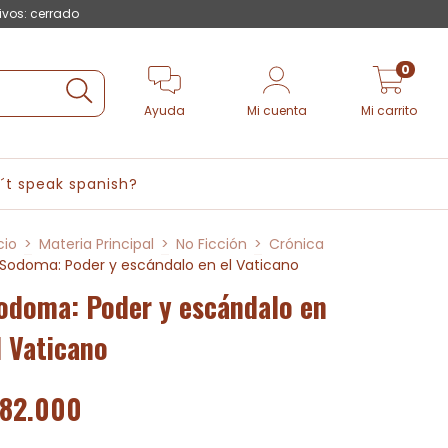
ivos: cerrado
0
Ayuda
Mi cuenta
Mi carrito
´t speak spanish?
cio
>
Materia Principal
>
No Ficción
>
Crónica
Sodoma: Poder y escándalo en el Vaticano
odoma: Poder y escándalo en
l Vaticano
82.000