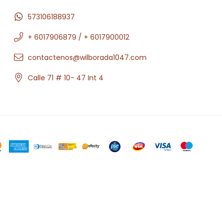
573106188937
+ 6017906879 / + 6017900012
contactenos@wilborada1047.com
Calle 71 # 10- 47 Int 4
.