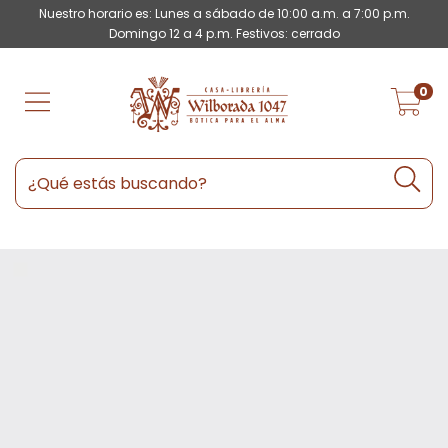
Nuestro horario es: Lunes a sábado de 10:00 a.m. a 7:00 p.m.
Domingo 12 a 4 p.m. Festivos: cerrado
0