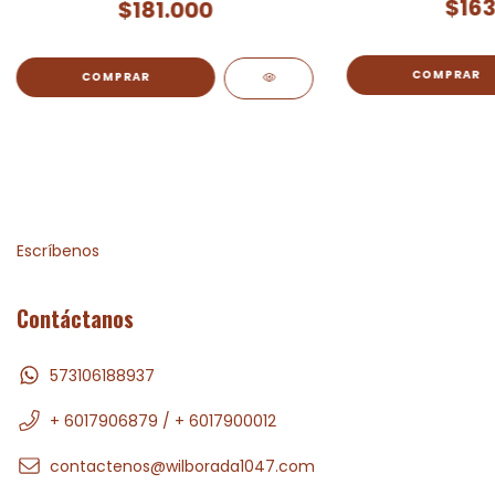
$163
$181.000
Escríbenos
Contáctanos
573106188937
+ 6017906879 / + 6017900012
contactenos@wilborada1047.com