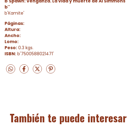
b'Spawn: Venganza. La vida y muerte de Al Simmons'
b''
b'Kamite'
Páginas:
Altura:
Ancho:
Lomo:
Peso:
0.3 kgs.
ISBN:
b'7500588021471'
También te puede interesar