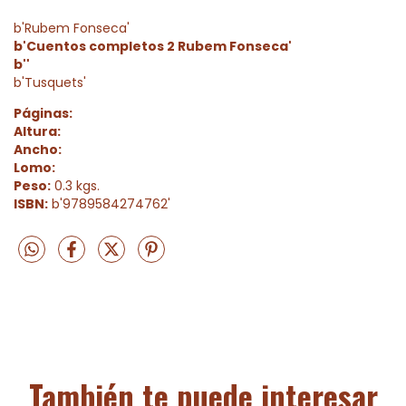
b'Rubem Fonseca'
b'Cuentos completos 2 Rubem Fonseca'
b''
b'Tusquets'
Páginas:
Altura:
Ancho:
Lomo:
Peso:
0.3 kgs.
ISBN:
b'9789584274762'
También te puede interesar