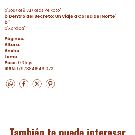
b'Jos\xe9 Lu\xeds Peixoto'
b'Dentro del Secreto: Un viaje a Corea del Norte'
b''
b'Xordica'
Páginas:
Altura:
Ancho:
Lomo:
Peso:
0.3 kgs.
ISBN:
b'9788416461073'
También te puede interesar