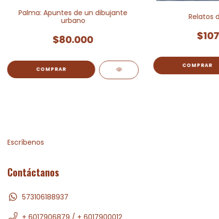
Palma: Apuntes de un dibujante
Relatos 
urbano
$107
$80.000
Escríbenos
Contáctanos
573106188937
+ 6017906879 / + 6017900012