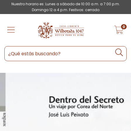
Nuestro horario es: Lunes a sábado de 10:00 a.m. a 7:00 p.m.
Domingo 12 a 4 p.m. Festivos: cerrado
0