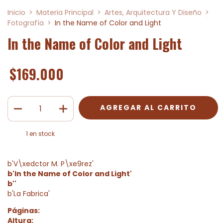
Inicio
>
Materia Principal
>
Artes, Arquitectura Y Diseño
>
Fotografía
>
In the Name of Color and Light
In the Name of Color and Light
$169.000
1
en stock
b'V\xedctor M. P\xe9rez'
b'In the Name of Color and Light'
b''
b'La Fabrica'
Páginas:
Altura: