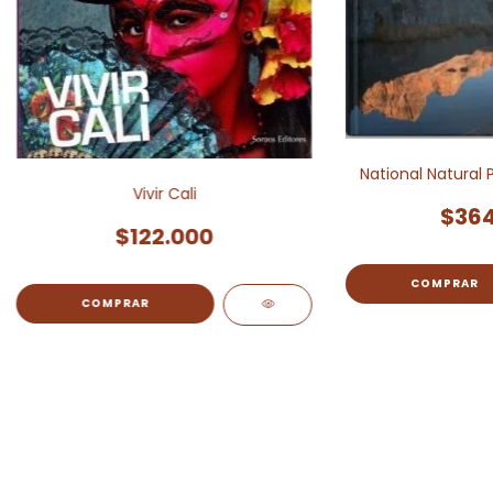
National Natural 
Vivir Cali
$364
$122.000