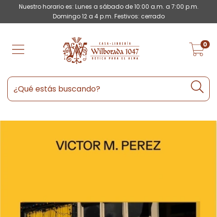
Nuestro horario es: Lunes a sábado de 10:00 a.m. a 7:00 p.m.
Domingo 12 a 4 p.m. Festivos: cerrado
0