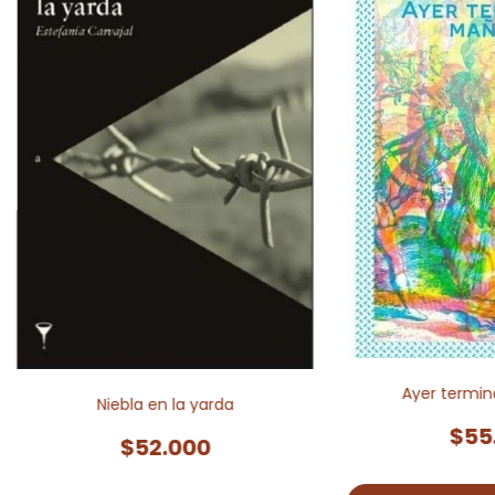
Ayer termi
Niebla en la yarda
$55
$52.000