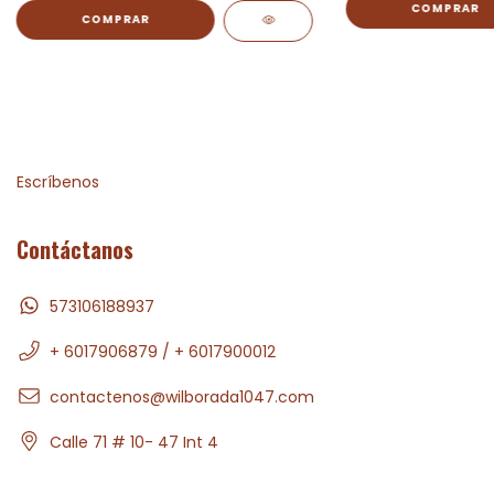
Escríbenos
Contáctanos
573106188937
+ 6017906879 / + 6017900012
contactenos@wilborada1047.com
Calle 71 # 10- 47 Int 4