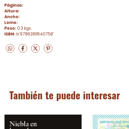
Páginas:
Altura:
Ancho:
Lomo:
Peso:
0.3 kgs.
ISBN:
b'9786289540758'
También te puede interesar