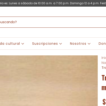
rio es: Lunes a sábado de 10:00 a.m. a 7:00 p.m. Domingo 12 a 4 p.m. Fest
da cultural
Suscripciones
Nosotros
Don
Ini
Na
Tr
T
m
$