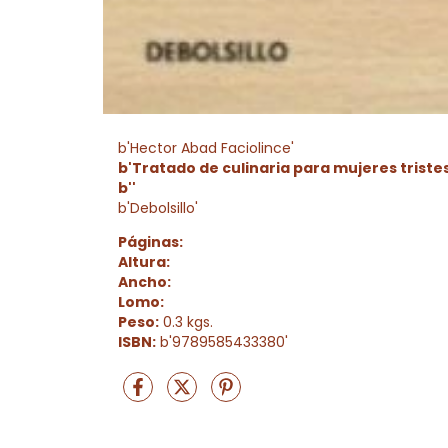
b'Hector Abad Faciolince'
b'Tratado de culinaria para mujeres tristes
b''
b'Debolsillo'
Páginas:
Altura:
Ancho:
Lomo:
Peso:
0.3 kgs.
ISBN:
b'9789585433380'