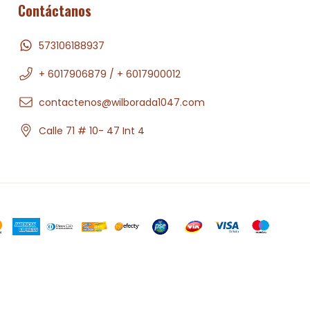
Contáctanos
573106188937
+ 6017906879 / + 6017900012
contactenos@wilborada1047.com
Calle 71 # 10- 47 Int 4
.