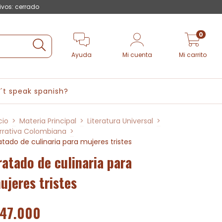
ivos: cerrado
0
Ayuda
Mi cuenta
Mi carrito
´t speak spanish?
cio
>
Materia Principal
>
Literatura Universal
>
rrativa Colombiana
>
atado de culinaria para mujeres tristes
ratado de culinaria para
ujeres tristes
47.000