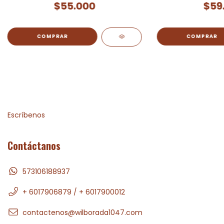
$55.000
$59
Escríbenos
Contáctanos
573106188937
+ 6017906879 / + 6017900012
contactenos@wilborada1047.com