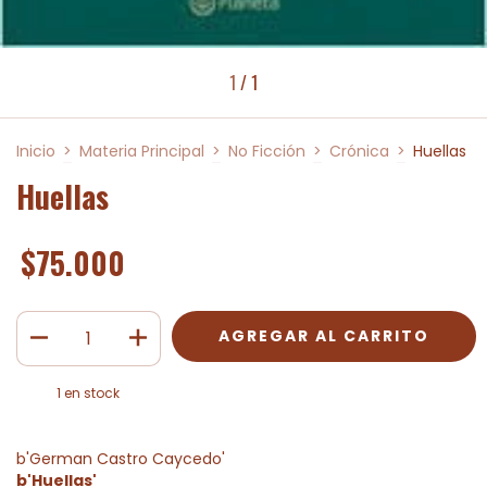
1
/
1
Inicio
>
Materia Principal
>
No Ficción
>
Crónica
>
Huellas
Huellas
$75.000
1
en stock
b'German Castro Caycedo'
b'Huellas'