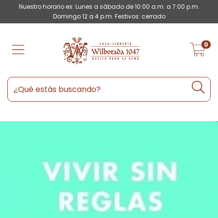
Nuestro horario es: Lunes a sábado de 10:00 a.m. a 7:00 p.m.
Domingo 12 a 4 p.m. Festivos: cerrado
0