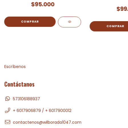
$95.000
$99
Escríbenos
Contáctanos
573106188937
+ 6017906879 / + 6017900012
contactenos@wilborada1047.com