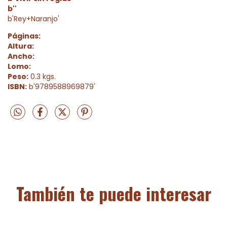
b''
b'Rey+Naranjo'
Páginas:
Altura:
Ancho:
Lomo:
Peso:
0.3 kgs.
ISBN:
b'9789588969879'
También te puede interesar